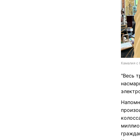
Камалия с 
"Весь т
насмарк
электр
Напомн
произош
колосс
миллио
граждан