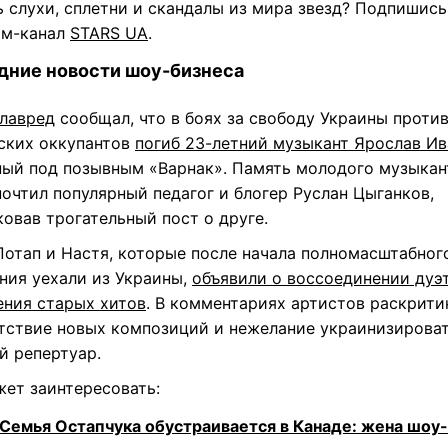
 слухи, сплетни и скандалы из мира звезд? Подпишись
ам-канал
STARS UA
.
дние новости шоу-бизнеса
лавред
сообщал, что в боях за свободу Украины проти
ских оккупантов
погиб 23-летний музыкант Ярослав И
ный под позывным «Варнак». Память молодого музыкан
очтил популярный педагог и блогер Руслан Цыганков,
овав трогательный пост о друге.
Потап и Настя, которые после начала полномасштабног
ния уехали из Украины,
объявили о воссоединении дуэ
ения старых хитов
. В комментариях артистов раскрити
утствие новых композиций и нежелание украинизирова
й репертуар.
жет заинтересовать:
Семья Остапчука обустраивается в Канаде: жена шоу