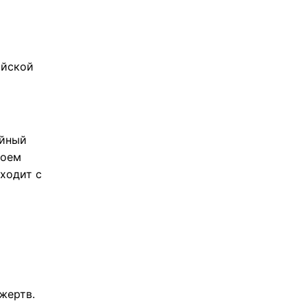
ийской
ейный
воем
ходит с
жертв.