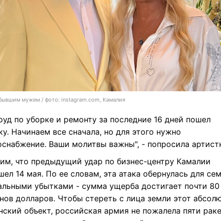
бывшим мужем / фото: instagram.com, Камалия
руд по уборке и ремонту за последние 16 дней пошел
у. Начинаем все сначала, но для этого нужно
оснабжение. Ваши молитвы важны", - попросила артист
им, что предыдущий удар по бизнес-центру Камалии
ел 14 мая. По ее словам, эта атака обернулась для се
альными убытками - сумма ущерба достигает почти 80
нов долларов. Чтобы стереть с лица земли этот абсол
ский объект, российская армия не пожалела пяти раке