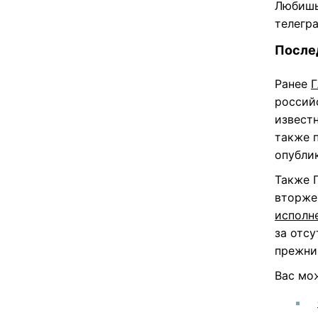
Любишь
телегр
После
Ранее
Г
россий
извест
также п
опублик
Также 
вторже
исполн
за отс
прежни
Вас мо