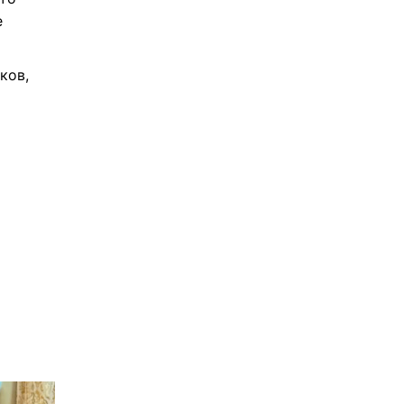
е
ков,