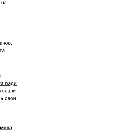
 на
в
ванов
,
та
о
та ради
ковали
ть свой
-мена