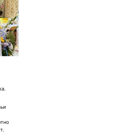
ка.
мьи
ютно
т.