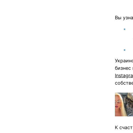
Вы узна
Украин
бизнес 
Instagr
собств
К счаст