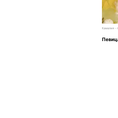
Камалия - 
Певица