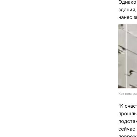
Однако
здания,
нанес 
Как постра
"К счас
прошлы
подстан
сейчас
повреж