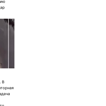
нию
дар
. В
аторная
адача
то