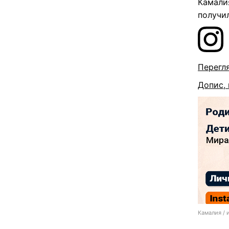
Камалия
получи
Перегля
Допис, 
Камалия / 