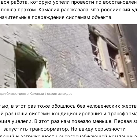
 вся работа, которую успели провести по восстановле
 пошла прахом. Камалия рассказала, что российский у
значительные повреждения системам объекта.
дал бизнес-центр Камалии / скрин из видео
тью, в этот раз тоже обошлось без человеческих жертв
й раз наши системы кондиционирования и трансформ
ция уцелели. В этот раз нам повезло меньше. Первая з
 - запустить трансформатор. Но ввиду серьезности
дений и загруженности энергоснабжающей компании э