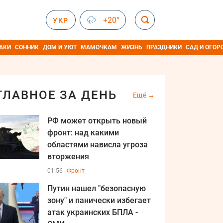
+20°
УКР
АКИ
СОННИК
ДОМ И УЮТ
МАМОЧКАМ
ЖИЗНЬ
ПРАЗДНИКИ
САД И ОГОР
ГЛАВНОЕ ЗА ДЕНЬ
Ещё
РФ может открыть новый
фронт: над какими
областями нависла угроза
вторжения
01:56
Фронт
Путин нашел "безопасную
зону" и панически избегает
атак украинских БПЛА -