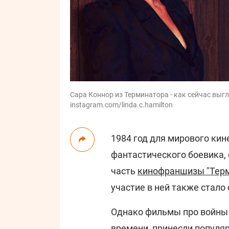
Сара Коннор из Терминатора - как сейчас выгл
instagram.com/linda.c.hamilton
1984 год для мирового кин
фантастического боевика,
часть
кинофраншизы "Тер
участие в ней также стало
Однако фильмы про войны 
времени, принесли популя