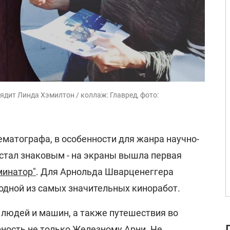
ядит Линда Хэмилтон / коллаж: Главред, фото:
ематографа, в особенности для жанра научно-
 стал знаковым - на экраны вышла первая
минатор"
. Для Арнольда Шварценеггера
 одной из самых значительных киноработ.
людей и машин, а также путешествия во
рность не только Железному Арни. Не