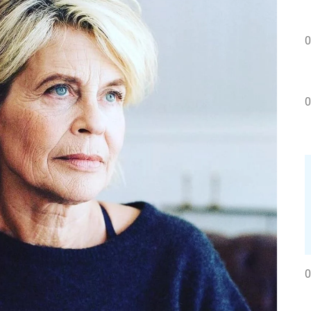
0
0
0