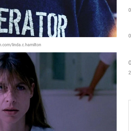
0
0
.com/linda.c.hamilton
2