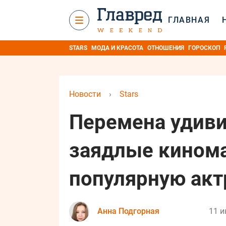
ГЛАВНАЯ
STARS
МОДА И КРАСОТА
ОТНОШЕНИЯ
ГОРОСКОП
Новости
›
Stars
Перемена удиви
заядлые кинома
популярную акт
Анна Подгорная
11 и