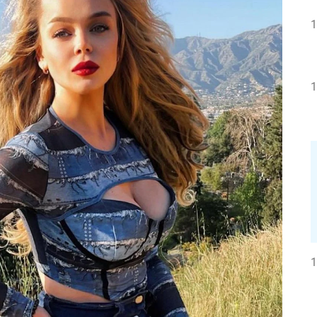
1
1
1