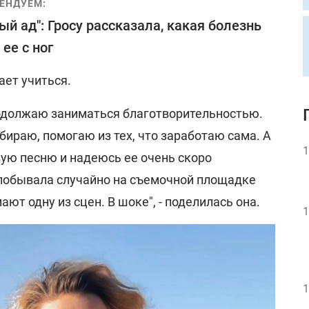
ЕНДУЕМ:
ый ад": Гросу рассказала, какая болезнь
 ее с ног
ает учиться.
одолжаю заниматься благотворительностью.
обираю, помогаю из тех, что заработаю сама. А
1
ую песню и надеюсь ее очень скоро
 побывала случайно на съемочной площадке
ют одну из сцен. В шоке", - поделилась она.
1
1