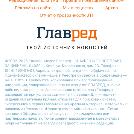
Редакционная политика
Правила пользования сайтом
Максим Галкин
Реклама на сайте
Мы в соцсетях
Архив
Пылевая буря
Настя Каменских
Отчет о прозрачности JTI
ТВОЙ ИСТОЧНИК НОВОСТЕЙ
©2002-2026, Онлайн-медиа Главред - GLAVRED.INFO. ВСЕ ПРАВА
ЗАЩИЩЕНЫ. 04080, г. Киев, ул. Кириловская, дом 23. Телефон —
(044) 490-01-01. Адрес электронной почты — info@glavred.info.
Идентификатор онлайн-медиа в Реестре cубъектов в сфере медиа —
R40-01822.
Перепечатка, копирование или воспроизведение
информации, содержащей ссылку на агенство ГЛАВРЕД, в каком-
либо виде запрещено. Использование материалов «Главред»
разрешается при условии ссылки на «Главред». Для интернет-
изданий обязательна прямая, открытая для поисковых систем,
гиперссылка в первом абзаце на конкретный материал. Материалы с
плашками «Реклама», «Новости компаний», «Актуально», «Точка
зрения», «Официально» публикуются на коммерческих или
партнерских началах. Точки зрения, выраженные в материалах в
рубрике "Мнения", не всегда совпадают с мнением редакции.