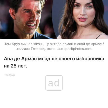
Том Круз личная жизнь - у актера роман с Аной де Армас /
коллаж: Главред, фото:
ua.depositphotos.com
Ана де Армас младше своего избранника
на 25 лет.
Реклама
ad