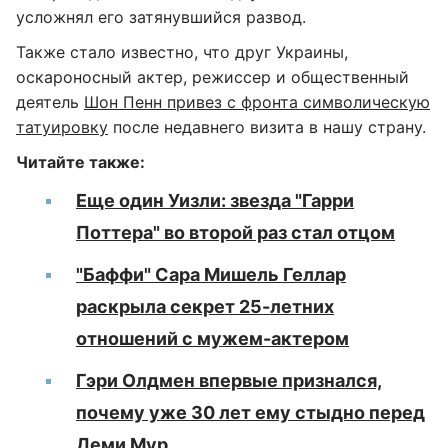
усложнял его затянувшийся развод.
Также стало известно, что друг Украины,
оскароносный актер, режиссер и общественный
деятель
Шон Пенн привез с фронта символическую
татуировку
после недавнего визита в нашу страну.
Читайте также:
Еще один Уизли: звезда "Гарри
Поттера" во второй раз стал отцом
"Баффи" Сара Мишель Геллар
раскрыла секрет 25-летних
отношений с мужем-актером
Гэри Олдмен впервые признался,
почему уже 30 лет ему стыдно перед
Деми Мур