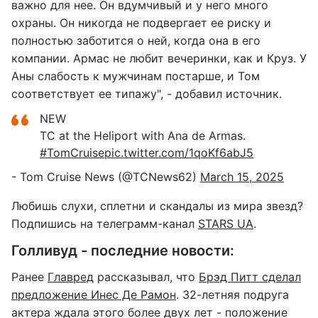
важно для нее. Он вдумчивый и у него много
охраны. Он никогда не подвергает ее риску и
полностью заботится о ней, когда она в его
компании. Армас не любит вечеринки, как и Круз. У
Аны слабость к мужчинам постарше, и Том
соответствует ее типажу", - добавил источник.
NEW
TC at the Heliport with Ana de Armas.
#TomCruise
pic.twitter.com/1qoKf6abJ5
- Tom Cruise News (@TCNews62)
March 15, 2025
Любишь слухи, сплетни и скандалы из мира звезд?
Подпишись на телеграмм-канал
STARS UA
.
Голливуд - последние новости:
Ранее
Главред
рассказывал, что
Брэд Питт сделал
предложение Инес Де Рамон
. 32-летняя подруга
актера ждала этого более двух лет - положение