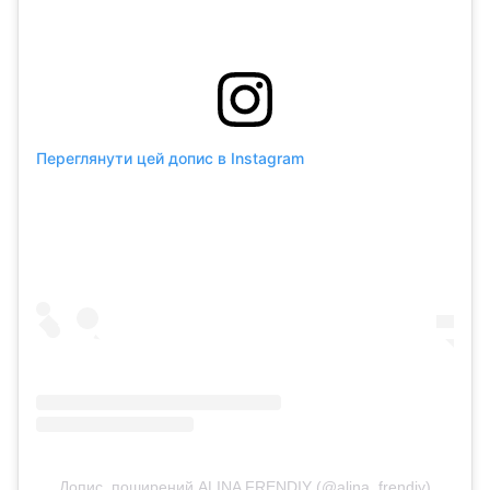
Переглянути цей допис в Instagram
Допис, поширений ALINA FRENDIY (@alina_frendiy)