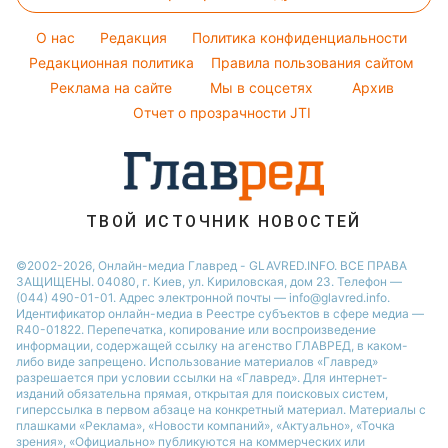
Алла Пугачева
Простые блюда
Новости Харькова
Оптические иллюзии
Максим Галкин
O нас
Редакция
Политика конфиденциальности
Легкие десерты
Новости Полтавы
Народные приметы
Редакционная политика
Настя Каменских
Правила пользования сайтом
Напитки
Реклама на сайте
Мы в соцсетях
Архив
Все о шоу-бизнесе
Виталий Козловский
Отчет о прозрачности JTI
Потап
София Ротару
Ольга Сумская
ТВОЙ ИСТОЧНИК НОВОСТЕЙ
©2002-2026, Онлайн-медиа Главред - GLAVRED.INFO. ВСЕ ПРАВА
ЗАЩИЩЕНЫ. 04080, г. Киев, ул. Кириловская, дом 23. Телефон —
(044) 490-01-01. Адрес электронной почты — info@glavred.info.
Идентификатор онлайн-медиа в Реестре cубъектов в сфере медиа —
R40-01822.
Перепечатка, копирование или воспроизведение
информации, содержащей ссылку на агенство ГЛАВРЕД, в каком-
либо виде запрещено. Использование материалов «Главред»
разрешается при условии ссылки на «Главред». Для интернет-
изданий обязательна прямая, открытая для поисковых систем,
гиперссылка в первом абзаце на конкретный материал. Материалы с
плашками «Реклама», «Новости компаний», «Актуально», «Точка
зрения», «Официально» публикуются на коммерческих или