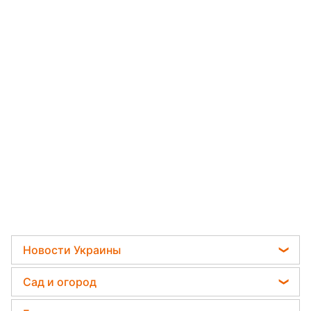
Новости Украины
Телеграм новости Украины
Сад и огород
Пенсии в Украине
Садовод назвал самое эффективное средство