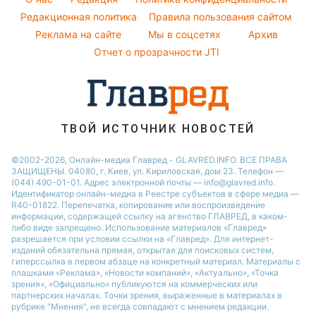
Пылевая буря
Модные ошибки
Редакционная политика
Правила пользования сайтом
Новости Сум
Реклама на сайте
Мы в соцсетях
Архив
Новости моды
Новости Черкассы
Отчет о прозрачности JTI
Советы от Андре Тана
ТВОЙ ИСТОЧНИК НОВОСТЕЙ
©2002-2026, Онлайн-медиа Главред - GLAVRED.INFO. ВСЕ ПРАВА
ЗАЩИЩЕНЫ. 04080, г. Киев, ул. Кириловская, дом 23. Телефон —
(044) 490-01-01. Адрес электронной почты — info@glavred.info.
Идентификатор онлайн-медиа в Реестре cубъектов в сфере медиа —
R40-01822.
Перепечатка, копирование или воспроизведение
информации, содержащей ссылку на агенство ГЛАВРЕД, в каком-
либо виде запрещено. Использование материалов «Главред»
разрешается при условии ссылки на «Главред». Для интернет-
изданий обязательна прямая, открытая для поисковых систем,
гиперссылка в первом абзаце на конкретный материал. Материалы с
плашками «Реклама», «Новости компаний», «Актуально», «Точка
зрения», «Официально» публикуются на коммерческих или
партнерских началах. Точки зрения, выраженные в материалах в
рубрике "Мнения", не всегда совпадают с мнением редакции.