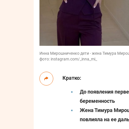
Инна Мирошниченко дети - жена Тимура Мирошн
фото: instagram.com/_inna_mi_
Кратко:
До появления перв
беременность
Жена Тимура Мирошн
повлияла на ее да