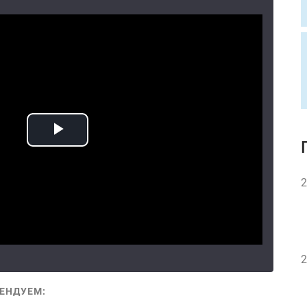
2
2
ЕНДУЕМ: