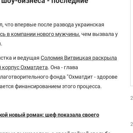
 шоу-бизнеса - последние
, что впервые после развода украинская
сь в компании нового мужчины
, чем вызвала у
.
истка и ведущая
Соломия Витвицкая раскрыла
й корпус Охматдета
. Она - глава
лаготворительного фонда "Охматдит - здорове
мается финансированием этого процесса.
2
кой новый роман: шеф показала своего
2