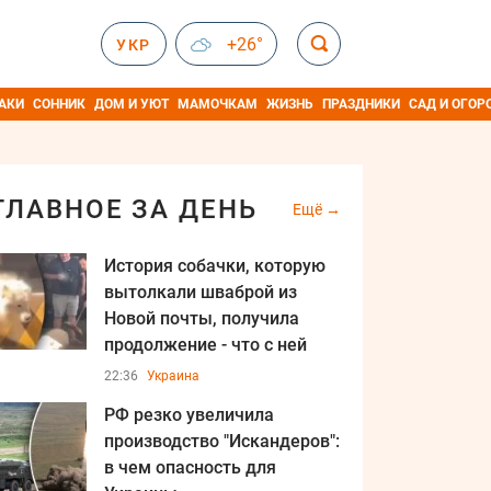
+26°
УКР
АКИ
СОННИК
ДОМ И УЮТ
МАМОЧКАМ
ЖИЗНЬ
ПРАЗДНИКИ
САД И ОГОР
ГЛАВНОЕ ЗА ДЕНЬ
Ещё
История собачки, которую
вытолкали шваброй из
Новой почты, получила
продолжение - что с ней
22:36
Украина
РФ резко увеличила
производство "Искандеров":
в чем опасность для