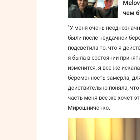
Melov
чем б
"У меня очень неоднознач
были после неудачной бер
подсветила то, что я дейст
я была в состоянии принят
изменится, я все же искал
беременность замерла, для
действительно поняла, что 
часть меня все же хочет эт
Мирошниченко.