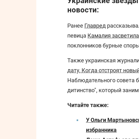
Украинские звезды
новости:
Ранее
Главред
рассказывал
певица
Камалия засветила
поклонников бурные споры
Также украинская журнал
дату, Когда отстроят новы
Наблюдательного совета б
дитинство", который зани
Читайте также:
У Ольги Мартыновс
избранника