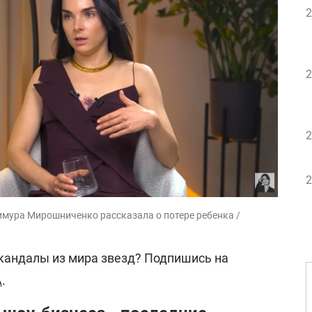
2
2
2
2
имура Мирошниченко рассказала о потере ребенка /
скандалы из мира звезд? Подпишись на
A
.