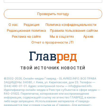
Оптические иллюзии
Настя Каменских
Новости Полтавы
Магнитные бури
Напитки
Все о сале
Народные приметы
Виталий Козловский
Новости Сум
Погода на сегодня
Праздничное меню
Проверить погоду
Уборка
Все о шоу-бизнесе
Потап
Новости Черкассы
Погода на завтра
Стирка
София Ротару
O нас
Редакция
Политика конфиденциальности
Пылевая буря
Авто
Редакционная политика
Правила пользования сайтом
Ольга Сумская
Реклама на сайте
Мы в соцсетях
Архив
Комнатные растения
Филипп Киркоров
Отчет о прозрачности JTI
ТВОЙ ИСТОЧНИК НОВОСТЕЙ
©2002-2026, Онлайн-медиа Главред - GLAVRED.INFO. ВСЕ ПРАВА
ЗАЩИЩЕНЫ. 04080, г. Киев, ул. Кириловская, дом 23. Телефон —
(044) 490-01-01. Адрес электронной почты — info@glavred.info.
Идентификатор онлайн-медиа в Реестре cубъектов в сфере медиа —
R40-01822.
Перепечатка, копирование или воспроизведение
информации, содержащей ссылку на агенство ГЛАВРЕД, в каком-
либо виде запрещено. Использование материалов «Главред»
разрешается при условии ссылки на «Главред». Для интернет-