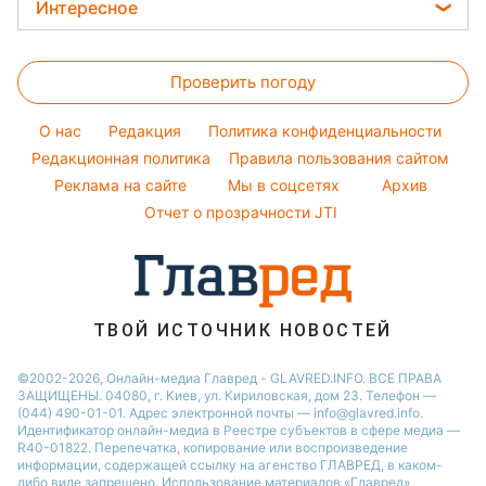
Новости Харькова
Цены на продукты
Интересное
Красивый маникюр
Настя Каменских
Новости Полтавы
Головоломки
Модные ошибки
Виталий Козловский
Новости Львова
Проверить погоду
Тесты по картинке
Новости моды
Потап
Новости Сум
Оптические иллюзии
Советы от Андре Тана
O нас
Редакция
Политика конфиденциальности
Новости Днепра
Народные приметы
Редакционная политика
Правила пользования сайтом
Новости Черкассы
Реклама на сайте
Мы в соцсетях
Архив
Все о шоу-бизнесе
Новости Тернополя
Отчет о прозрачности JTI
Новости Ровно
Новости Житомира
Новости Запорожья
ТВОЙ ИСТОЧНИК НОВОСТЕЙ
Новости Одессы
©2002-2026, Онлайн-медиа Главред - GLAVRED.INFO. ВСЕ ПРАВА
ЗАЩИЩЕНЫ. 04080, г. Киев, ул. Кириловская, дом 23. Телефон —
(044) 490-01-01. Адрес электронной почты — info@glavred.info.
Идентификатор онлайн-медиа в Реестре cубъектов в сфере медиа —
R40-01822.
Перепечатка, копирование или воспроизведение
информации, содержащей ссылку на агенство ГЛАВРЕД, в каком-
либо виде запрещено. Использование материалов «Главред»