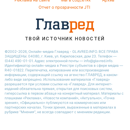
Все о шоу-бизнесе
Виталий Козловский
Отчет о прозрачности JTI
Потап
София Ротару
Ольга Сумская
ТВОЙ ИСТОЧНИК НОВОСТЕЙ
©2002-2026, Онлайн-медиа Главред - GLAVRED.INFO. ВСЕ ПРАВА
ЗАЩИЩЕНЫ. 04080, г. Киев, ул. Кириловская, дом 23. Телефон —
(044) 490-01-01. Адрес электронной почты — info@glavred.info.
Идентификатор онлайн-медиа в Реестре cубъектов в сфере медиа —
R40-01822.
Перепечатка, копирование или воспроизведение
информации, содержащей ссылку на агенство ГЛАВРЕД, в каком-
либо виде запрещено. Использование материалов «Главред»
разрешается при условии ссылки на «Главред». Для интернет-
изданий обязательна прямая, открытая для поисковых систем,
гиперссылка в первом абзаце на конкретный материал. Материалы с
плашками «Реклама», «Новости компаний», «Актуально», «Точка
зрения», «Официально» публикуются на коммерческих или
партнерских началах. Точки зрения, выраженные в материалах в
рубрике "Мнения", не всегда совпадают с мнением редакции.