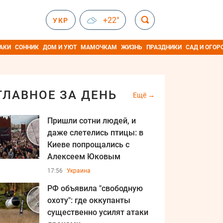
+22°
УКР
АКИ
СОННИК
ДОМ И УЮТ
МАМОЧКАМ
ЖИЗНЬ
ПРАЗДНИКИ
САД И ОГОР
ГЛАВНОЕ ЗА ДЕНЬ
Ещё
Пришли сотни людей, и
даже слетелись птицы: в
Киеве попрощались с
Алексеем Юковым
17:56
Украина
РФ объявила "свободную
охоту": где оккупанты
существенно усилят атаки