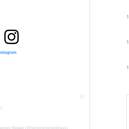
1
1
nstagram
1
іменес-Браво (@hectorjimenezbravo)