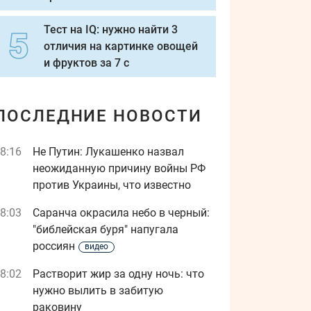
Тест на IQ: нужно найти 3
отличия на картинке овощей
и фруктов за 7 с
ПОСЛЕДНИЕ НОВОСТИ
8:16
Не Путин: Лукашенко назвал
неожиданную причину войны РФ
против Украины, что известно
8:03
Саранча окрасила небо в черный:
"библейская буря" напугала
россиян
видео
8:02
Растворит жир за одну ночь: что
нужно вылить в забитую
раковину