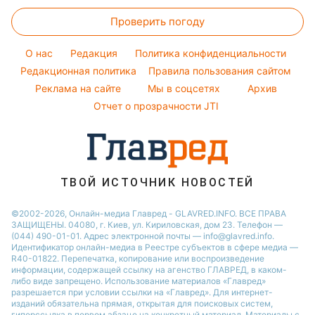
Новости Полтавы
Прогноз погоды
Стирка
Филипп Киркоров
Тарифы
Праздничное меню
Проверить погоду
Магнитные бури
Комнатные растения
Елена Зеленская
Курс валют
Погода на сегодня
Ани Лорак
O нас
Редакция
Политика конфиденциальности
Погода на завтра
Редакционная политика
Правила пользования сайтом
Кейт Миддлтон
Реклама на сайте
Мы в соцсетях
Архив
Пылевая буря
Алла Пугачева
Отчет о прозрачности JTI
ТВОЙ ИСТОЧНИК НОВОСТЕЙ
©2002-2026, Онлайн-медиа Главред - GLAVRED.INFO. ВСЕ ПРАВА
ЗАЩИЩЕНЫ. 04080, г. Киев, ул. Кириловская, дом 23. Телефон —
(044) 490-01-01. Адрес электронной почты — info@glavred.info.
Идентификатор онлайн-медиа в Реестре cубъектов в сфере медиа —
R40-01822.
Перепечатка, копирование или воспроизведение
информации, содержащей ссылку на агенство ГЛАВРЕД, в каком-
либо виде запрещено. Использование материалов «Главред»
разрешается при условии ссылки на «Главред». Для интернет-
изданий обязательна прямая, открытая для поисковых систем,
гиперссылка в первом абзаце на конкретный материал. Материалы с