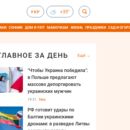
+35°
УКР
АКИ
СОННИК
ДОМ И УЮТ
МАМОЧКАМ
ЖИЗНЬ
ПРАЗДНИКИ
САД И ОГОР
ГЛАВНОЕ ЗА ДЕНЬ
Ещё
"Чтобы Украина победила":
в Польше предлагают
массово депортировать
украинских мужчин
19:31
Мир
РФ готовит удары по
Балтии украинскими
дронами: в разведке Литвы