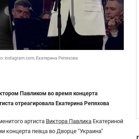
о: instagram.com, Екатерина Репяхова
иктором Павликом во время концерта
тиста отреагировала Екатерина Репяхова
менитого артиста
Виктора Павлика
Екатериной
и концерта певца во Дворце "Украина"