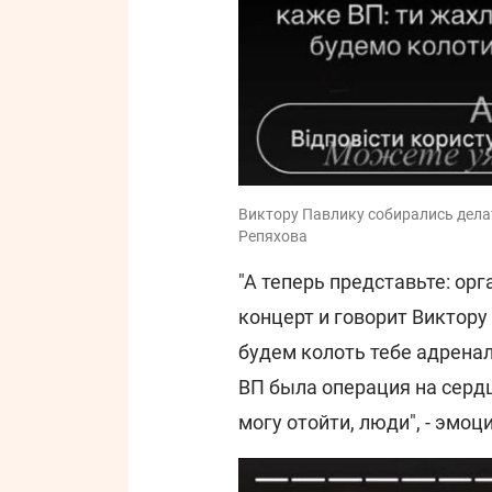
Виктору Павлику собирались делат
Репяхова
"А теперь представьте: ор
концерт и говорит Виктору
будем колоть тебе адренал
ВП была операция на сердце
могу отойти, люди", - эмо