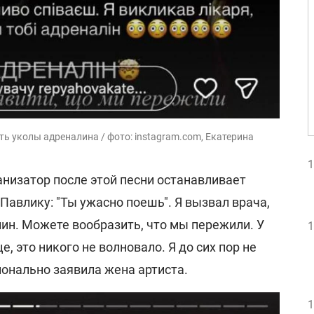
ь уколы адреналина / фото: instagram.com, Екатерина
1
ганизатор после этой песни останавливает
 Павлику: "Ты ужасно поешь". Я вызвал врача,
ин. Можете вообразить, что мы пережили. У
1
, это никого не волновало. Я до сих пор не
ционально заявила жена артиста.
1