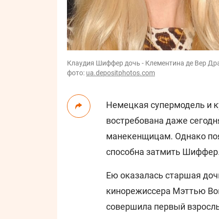
Клаудия Шиффер дочь - Клементина де Вер Дра
фото:
ua.depositphotos.com
Немецкая супермодель и к
востребована даже сегодн
манекенщицам. Однако поя
способна затмить Шиффер
Ею оказалась старшая доч
кинорежиссера Мэттью Вон
совершила первый взрослы