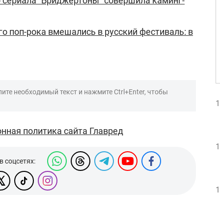
 сериала "Бриджертоны" совершила каминг-
о поп-рока вмешались в русский фестиваль: в
ите необходимый текст и нажмите Ctrl+Enter, чтобы
1
нная политика сайта Главред
1
в соцсетях:
1