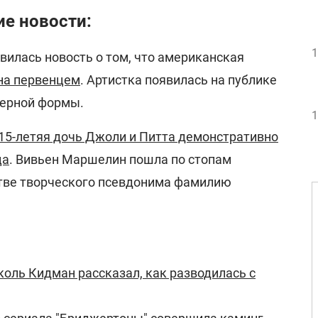
ие новости:
1
вилась новость о том, что американская
на первенцем
. Артистка появилась на публике
терной формы.
1
15-летяя дочь Джоли и Питта демонстративно
ца
. Вивьен Маршелин пошла по стопам
естве творческого псевдонима фамилию
коль Кидман рассказал, как разводилась с