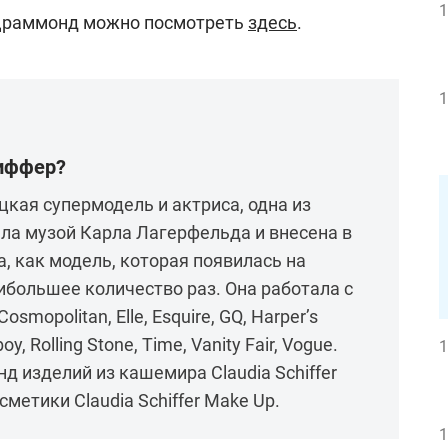
1
Драммонд можно посмотреть
здесь
.
1
Шиффер?
кая супермодель и актриса, одна из
ла музой Карла Лагерфельда и внесена в
, как модель, которая появилась на
большее количество раз. Она работала с
smopolitan, Elle, Esquire, GQ, Harper’s
boy, Rolling Stone, Time, Vanity Fair, Vogue.
1
д изделий из кашемира Claudia Schiffer
сметики Claudia Schiffer Make Up.
1