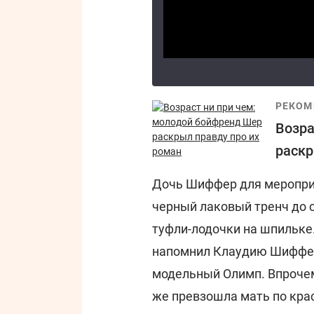
РЕКОМ
Возра
раскр
Дочь Шиффер для мероприя
черный лаковый тренч до с
туфли-лодочки на шпильке
напомнил Клаудию Шиффер,
модельный Олимп. Впрочем
же превзошла мать по кра