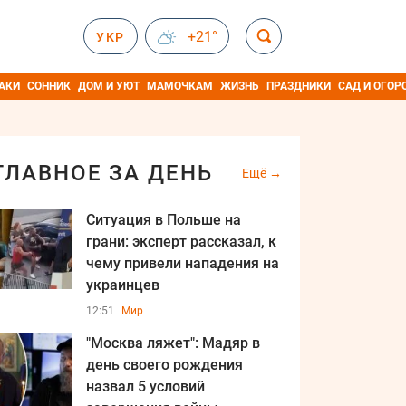
+21°
УКР
АКИ
СОННИК
ДОМ И УЮТ
МАМОЧКАМ
ЖИЗНЬ
ПРАЗДНИКИ
САД И ОГОР
ГЛАВНОЕ ЗА ДЕНЬ
Ещё
Ситуация в Польше на
грани: эксперт рассказал, к
чему привели нападения на
украинцев
12:51
Мир
"Москва ляжет": Мадяр в
день своего рождения
назва л 5 условий