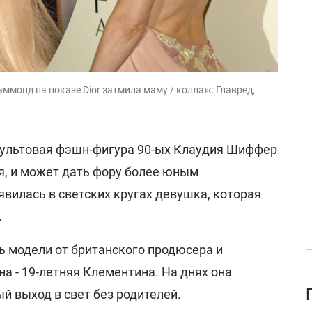
ммонд на показе Dior затмила маму / коллаж: Главред,
ультовая фэшн-фигура 90-ых
Клаудия Шиффер
я, и может дать фору более юным
вилась в светских кругах девушка, которая
.
ь модели от британского продюсера и
а - 19-летняя Клементина. На днях она
й выход в свет без родителей.